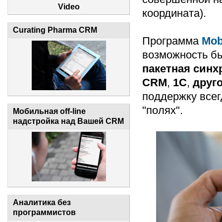
Video
координата).
Curating Pharma CRM
Программа
Mob
возможность б
пакетная синх
CRM
,
1C
,
друг
поддержку всег
"полях".
Мобильная off-line
надстройка над Вашей CRM
Аналитика без
программистов