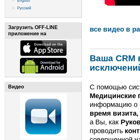
English
Русский
Загрузить OFF-LINE
все видео в р
приложение на
Ваша CRM в
исключени
С помощью си
Видео
Медицинские
информацию о К
время визита,
а Вы, как
Руко
проводить
конт
совершенной н