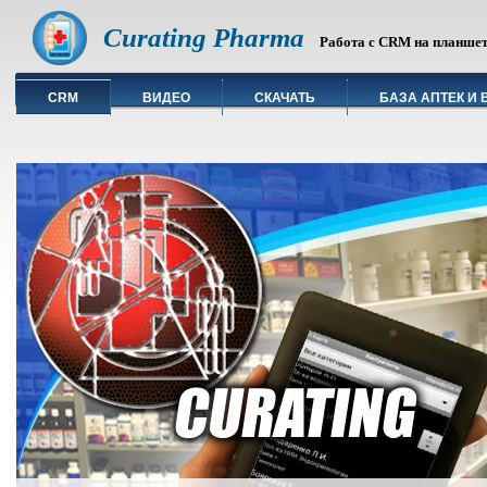
Curating Pharma
Работа с CRM на планшете
CRM
ВИДЕО
СКАЧАТЬ
БАЗА АПТЕК И 