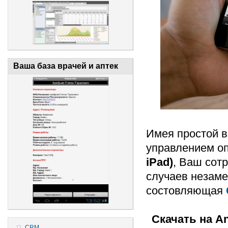
Ваша база врачей и аптек
Имея простой в
управлением о
iPad)
, Ваш сот
случаев незам
состовляющая
Скачать на A
CRM