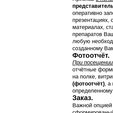
представител
оперативно зап
презентациях, 
материалах, ст
препаратов Ваш
любую необход
созданному Ва
Фотоотчёт.
При посещении
отчётные формы
на полке, витри
(фотоотчёт)
, а
определенному 
Заказ.
Важной опцией 
сформированы