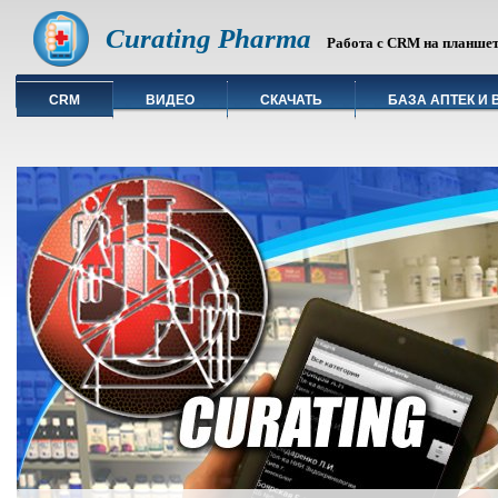
Curating Pharma
Работа с CRM на планшете
CRM
ВИДЕО
СКАЧАТЬ
БАЗА АПТЕК И 