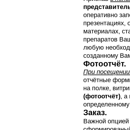
представител
оперативно зап
презентациях, 
материалах, ст
препаратов Ваш
любую необход
созданному Ва
Фотоотчёт.
При посещении
отчётные формы
на полке, витри
(фотоотчёт)
, а
определенному 
Заказ.
Важной опцией 
сформированы