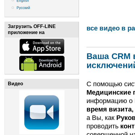
English
Русский
Загрузить OFF-LINE
все видео в р
приложение на
Ваша CRM в
исключени
С помощью си
Видео
Медицинские
информацию о К
время визита,
а Вы, как
Руко
проводить
конт
совершенной н