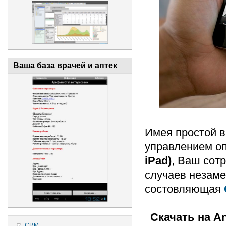
Ваша база врачей и аптек
Имея простой в
управлением о
iPad)
, Ваш сот
случаев незам
состовляющая
Скачать на A
CRM