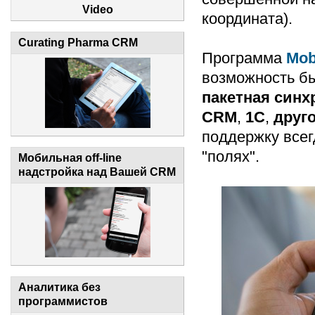
Video
координата).
Curating Pharma CRM
Программа
Mob
возможность б
пакетная синх
CRM
,
1C
,
друг
поддержку всег
"полях".
Мобильная off-line
надстройка над Вашей CRM
Аналитика без
программистов