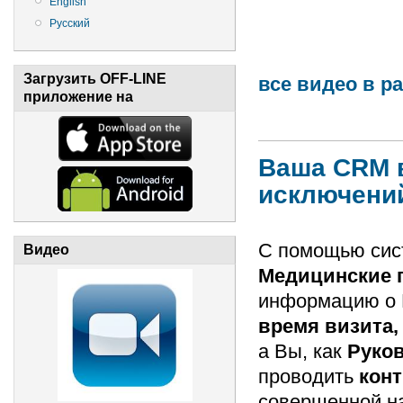
English
Русский
Загрузить OFF-LINE
все видео в р
приложение на
Ваша CRM в
исключени
С помощью си
Видео
Медицинские
информацию о К
время визита,
а Вы, как
Руко
проводить
конт
совершенной н