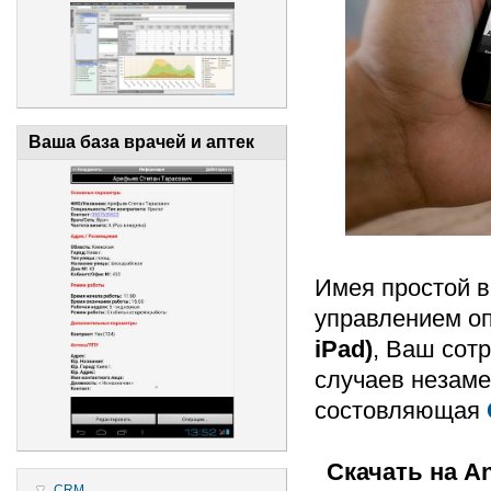
Ваша база врачей и аптек
Имея простой в
управлением о
iPad)
, Ваш сот
случаев незам
состовляющая
Скачать на A
CRM