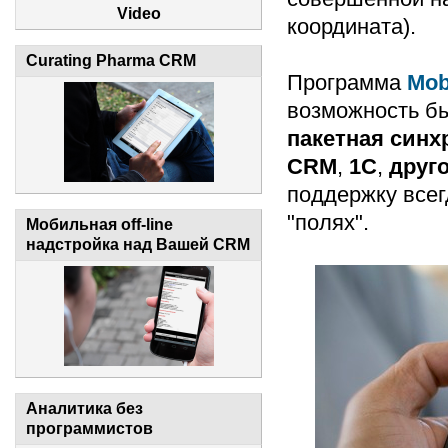
Video
координата).
Curating Pharma CRM
Программа
Mob
возможность б
пакетная синх
CRM
,
1C
,
друг
поддержку всег
"полях".
Мобильная off-line
надстройка над Вашей CRM
Аналитика без
программистов