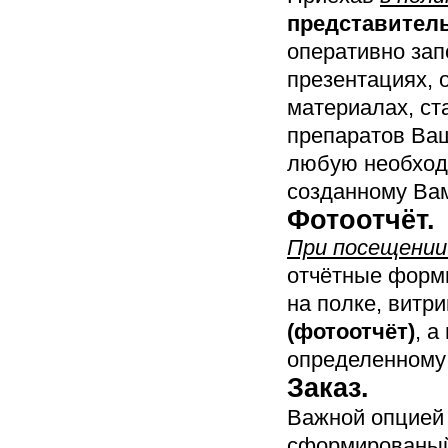
представител
оперативно зап
презентациях, 
материалах, ст
препаратов Ваш
любую необход
созданному Ва
Фотоотчёт.
При посещении
отчётные формы
на полке, витри
(фотоотчёт)
, а
определенному 
Заказ.
Важной опцией 
сформированы