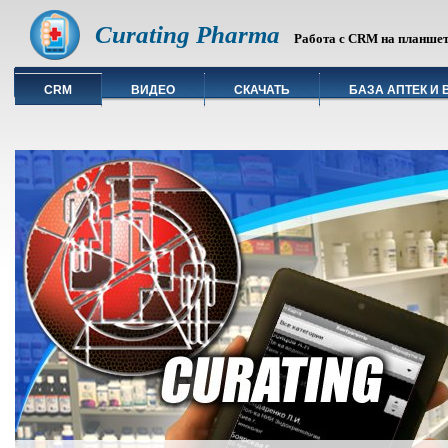
Curating Pharma
Работа с CRM на планшете
CRM
ВИДЕО
СКАЧАТЬ
БАЗА АПТЕК И 